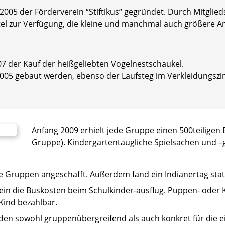
2005 der Förderverein “Stiftikus“ gegründet. Durch Mitgli
ttel zur Verfügung, die kleine und manchmal auch größere A
07 der Kauf der heißgeliebten Vogelnestschaukel.
2005 gebaut werden, ebenso der Laufsteg im Verkleidungs
Anfang 2009 erhielt jede Gruppe einen 500teiligen 
Gruppe). Kindergartentaugliche Spielsachen und –
e Gruppen angeschafft. Außerdem fand ein Indianertag stat
n die Buskosten beim Schulkinder-ausflug. Puppen- oder K
Kind bezahlbar.
rden sowohl gruppenübergreifend als auch konkret für die 